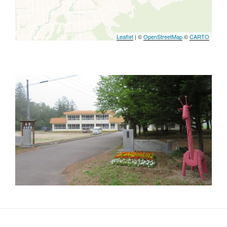
Leaflet
| ©
OpenStreetMap
©
CARTO