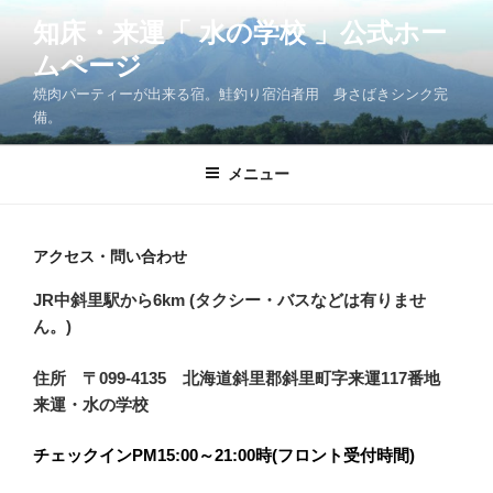
コ
知床・来運「 水の学校 」公式ホー
ン
ムページ
テ
ン
焼肉パーティーが出来る宿。鮭釣り宿泊者用 身さばきシンク完
ツ
備。
へ
ス
メニュー
キ
ッ
プ
アクセス・問い合わせ
JR中斜里駅から6km (タクシー・バスなどは有りませ
ん。)
住所 〒099-4135 北海道斜里郡斜里町字来運117番地
来運・水の学校
チェックインPM15:00～21:00時(フロント受付時間)